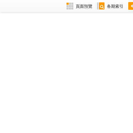
頁面預覽
各期索引