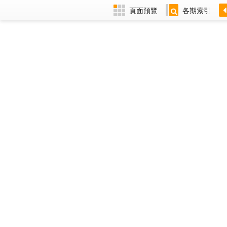
頁面預覽
各期索引