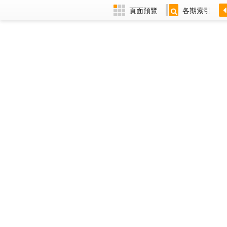
頁面預覽
各期索引