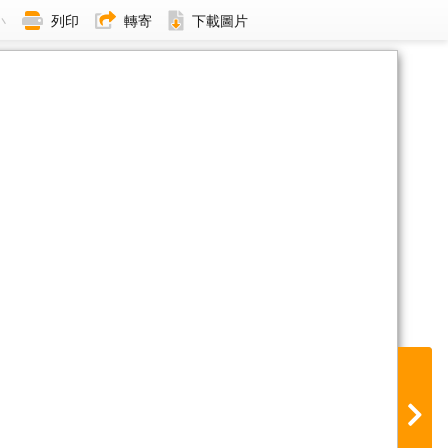
小
列印
轉寄
下載圖片