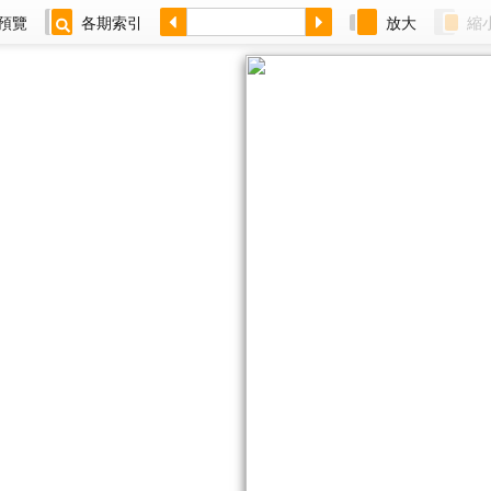
預覽
各期索引
放大
縮