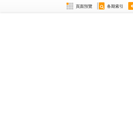
頁面預覽
各期索引