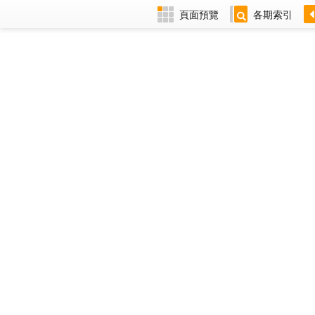
頁面預覽
各期索引