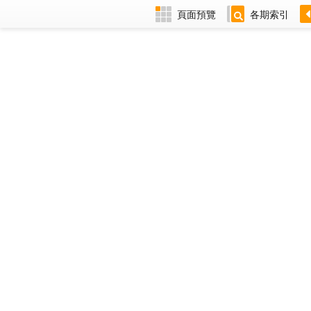
頁面預覽
各期索引