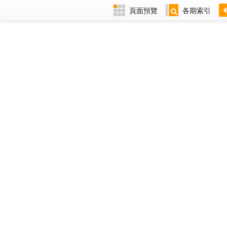
頁面預覽
各期索引