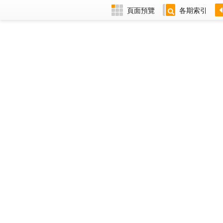
頁面預覽
各期索引