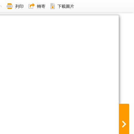
小
列印
轉寄
下載圖片