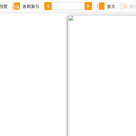
預覽
各期索引
放大
縮