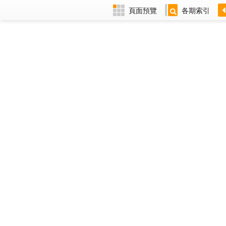
頁面預覽
各期索引