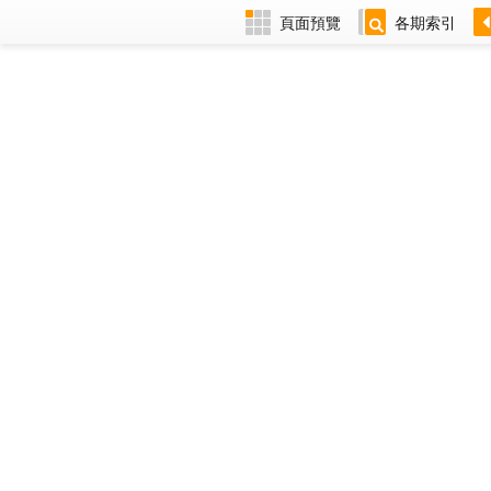
頁面預覽
各期索引