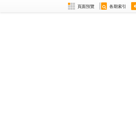
頁面預覽
各期索引