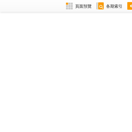
頁面預覽
各期索引