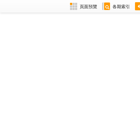
頁面預覽
各期索引