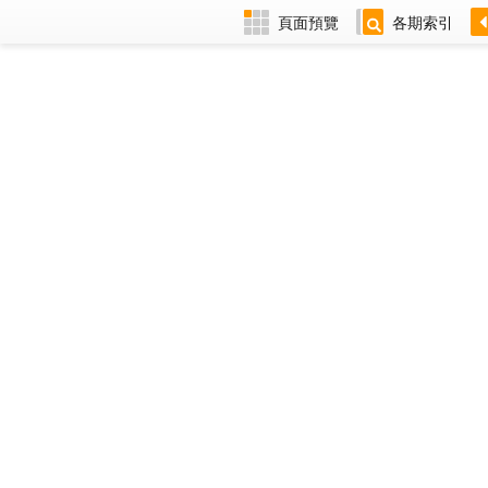
頁面預覽
各期索引