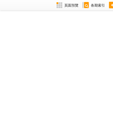
頁面預覽
各期索引