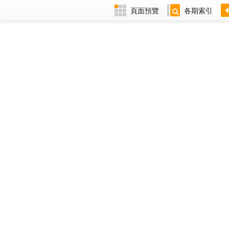
頁面預覽
各期索引