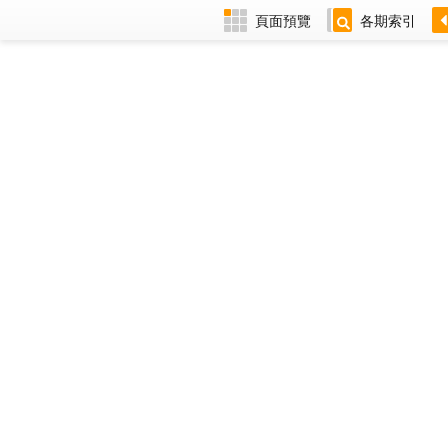
頁面預覽
各期索引