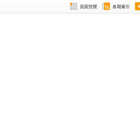
頁面預覽
各期索引