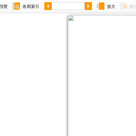
預覽
各期索引
放大
縮