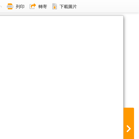
小
列印
轉寄
下載圖片