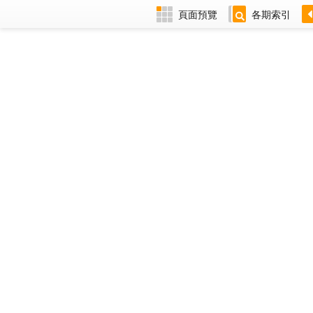
頁面預覽
各期索引