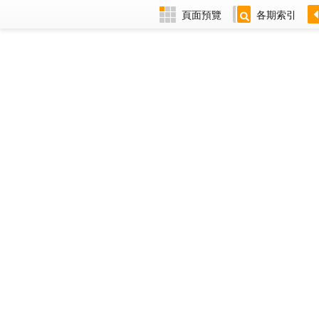
頁面預覽
各期索引