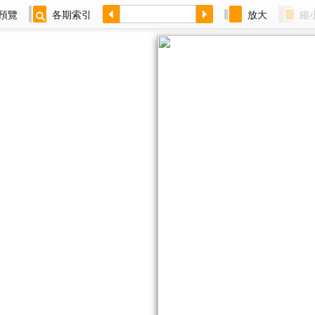
預覽
各期索引
放大
縮