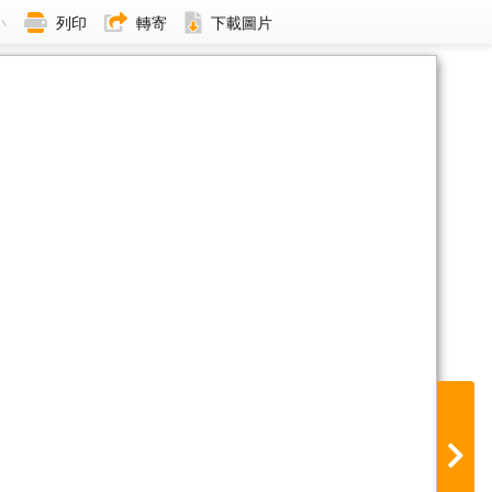
小
列印
轉寄
下載圖片