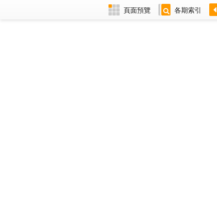
頁面預覽
各期索引