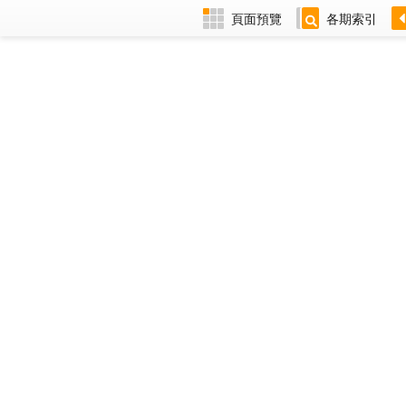
頁面預覽
各期索引