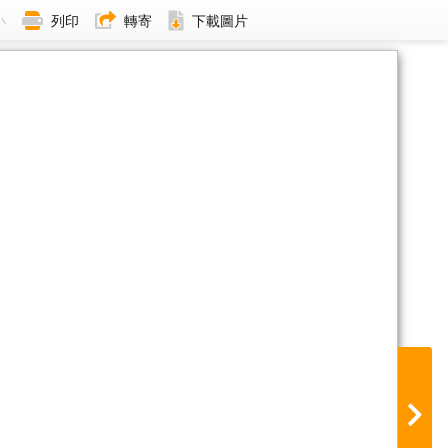
小
列印
轉寄
下載圖片