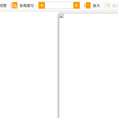
預覽
各期索引
放大
縮