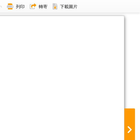
小
列印
轉寄
下載圖片