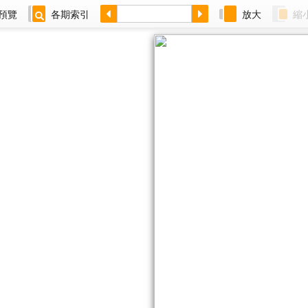
預覽
各期索引
放大
縮