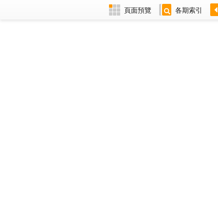
頁面預覽
各期索引