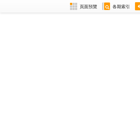
頁面預覽
各期索引