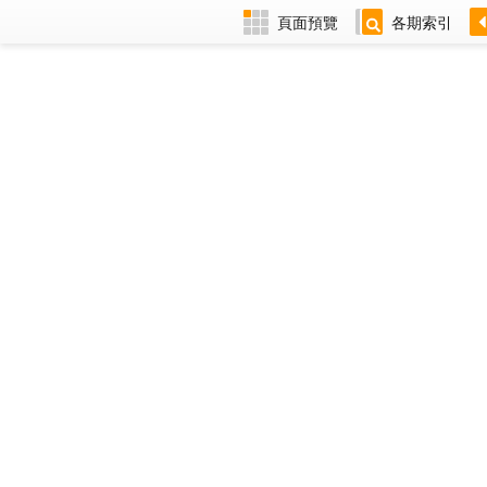
頁面預覽
各期索引