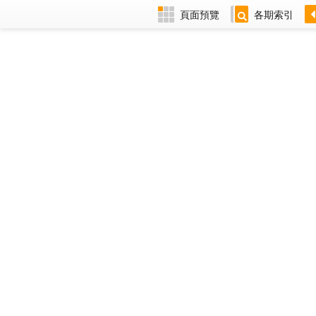
頁面預覽
各期索引