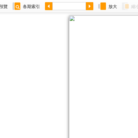
預覽
各期索引
放大
縮