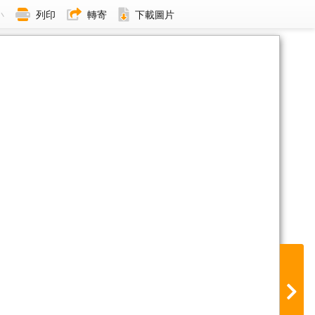
小
列印
轉寄
下載圖片