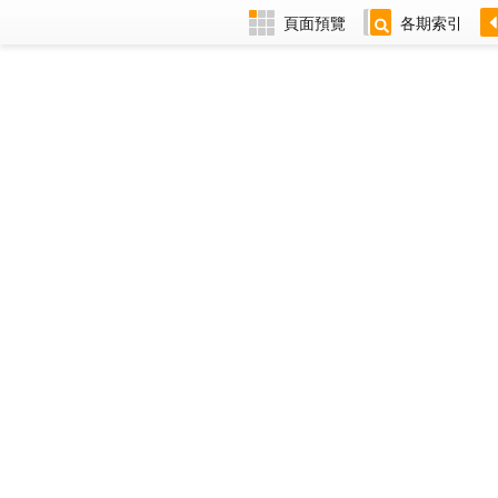
頁面預覽
各期索引