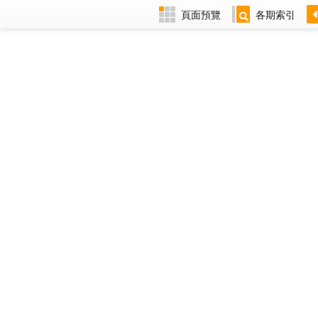
頁面預覽
各期索引