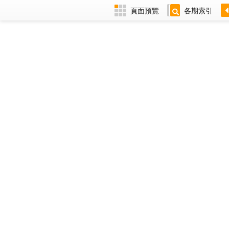
頁面預覽
各期索引