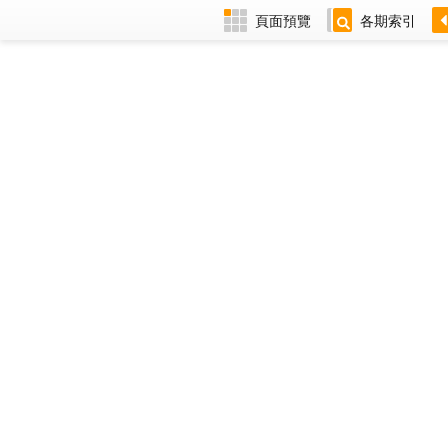
頁面預覽
各期索引