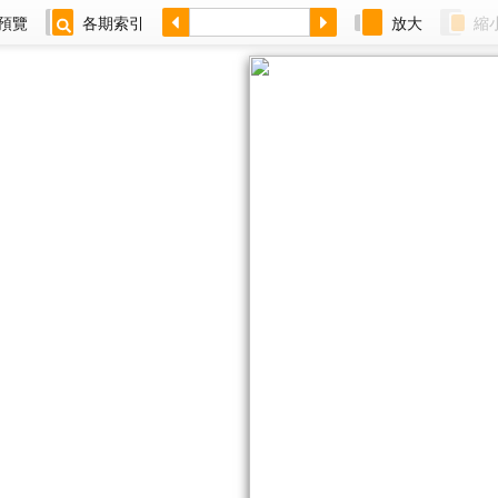
預覽
各期索引
放大
縮