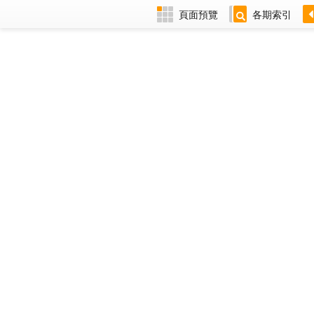
頁面預覽
各期索引