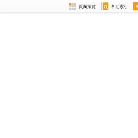
頁面預覽
各期索引