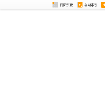
頁面預覽
各期索引