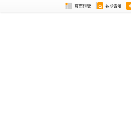
頁面預覽
各期索引