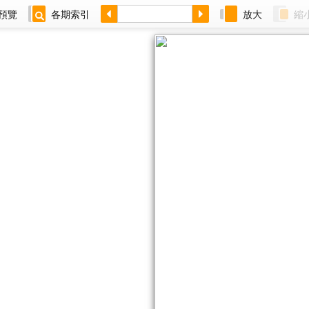
預覽
各期索引
放大
縮