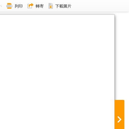
小
列印
轉寄
下載圖片