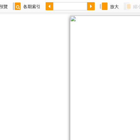
預覽
各期索引
放大
縮