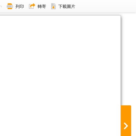
小
列印
轉寄
下載圖片