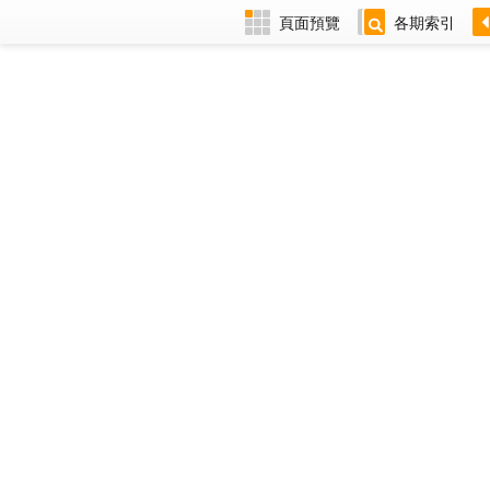
頁面預覽
各期索引