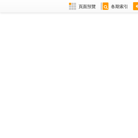
頁面預覽
各期索引