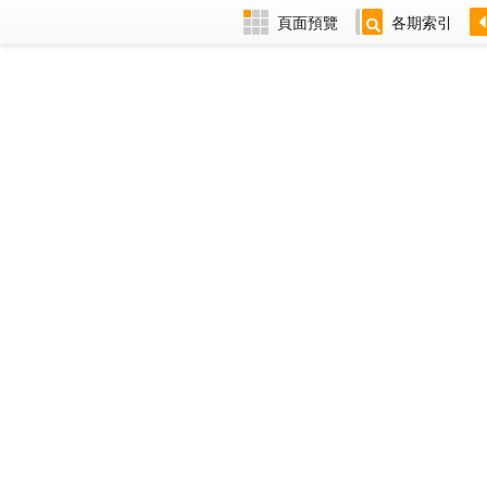
頁面預覽
各期索引