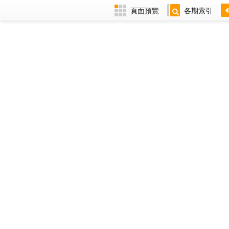
頁面預覽
各期索引