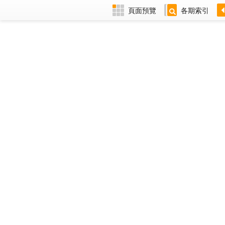
頁面預覽
各期索引