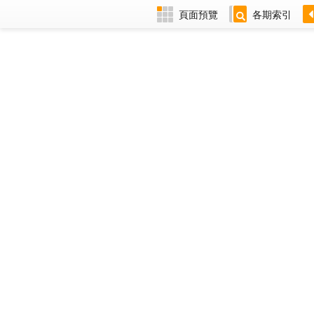
頁面預覽
各期索引